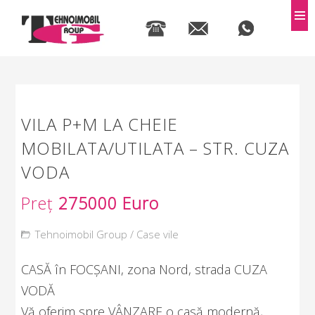
MEN
VILA P+M LA CHEIE
MOBILATA/UTILATA – STR. CUZA
VODA
Preț
275000 Euro
Tehnoimobil Group
/
Case vile
CASĂ în FOCȘANI, zona Nord, strada CUZA
VODĂ
Vă oferim spre VÂNZARE o casă modernă,