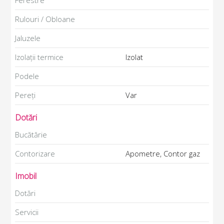
Ferestre
Rulouri / Obloane
Jaluzele
Izolații termice
Izolat
Podele
Pereți
Var
Dotări
Bucătărie
Contorizare
Apometre, Contor gaz
Imobil
Dotări
Servicii