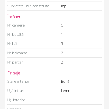
Suprafața utilă construită
mp
Încăperi
Nr camere
5
Nr bucătării
1
Nr băi
3
Nr balcoane
2
Nr parcări
2
Finisaje
Stare interior
Bună
Ușă intrare
Lemn
Uși interior