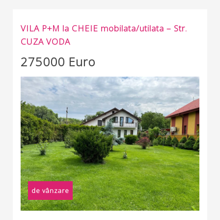
VILA P+M la CHEIE mobilata/utilata – Str.
CUZA VODA
275000 Euro
de vânzare