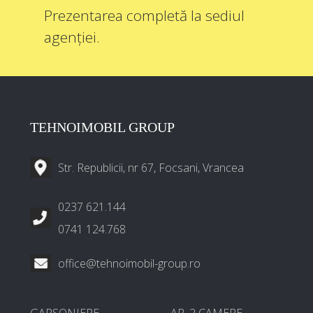
Prezentarea completă la sediul
agenției.
TEHNOIMOBIL GROUP
Str. Republicii, nr 67, Focsani, Vrancea
0237 621.144
0741 124.768
office@tehnoimobil-group.ro
GARSONIERE
AP. 2 CAMERE