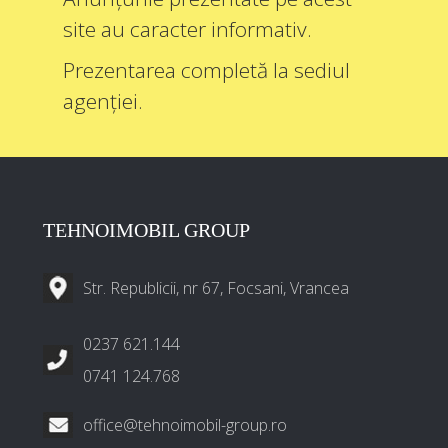
site au caracter informativ.
Prezentarea completă la sediul
agenției.
TEHNOIMOBIL GROUP
Str. Republicii, nr 67, Focsani, Vrancea
0237 621.144
0741 124.768
office@tehnoimobil-group.ro