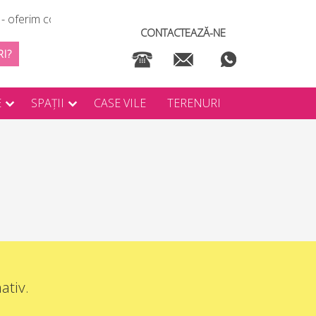
 oferim consultanță GRATUITĂ de servicii imobiliare
CONTACTEAZĂ-NE
RI?
E
SPAȚII
CASE VILE
TERENURI
ativ.