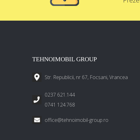
Preze
TEHNOIMOBIL GROUP
Str. Republicii, nr 67, Focsani, Vrancea
0237 621.144
0741 124.768
office@tehnoimobil-group.ro