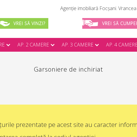
Agenție imobiliară Focșani. Vrancea -
VREI SĂ VINZI?
VREI SĂ CUMPE
RE
AP. 2 CAMERE
AP. 3 CAMERE
AP. 4 CAMER
Garsoniere de inchiriat
urile prezentate pe acest site au caracter inform